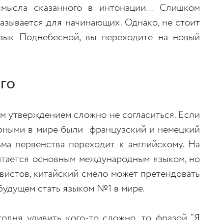
смысла сказанного в интонации… Слишком
азывается для начинающих. Однако, не стоит
язык Поднебесной, вы переходите на новый
его
м утверждением сложно не согласиться. Если
ярными в мире были французский и немецкий
ьма первенства переходит к английскому. На
итается основным международным языком, но
вистов, китайский смело может претендовать
будущем стать языком №1 в мире.
годня удивить кого-то сложно, то фразой “Я